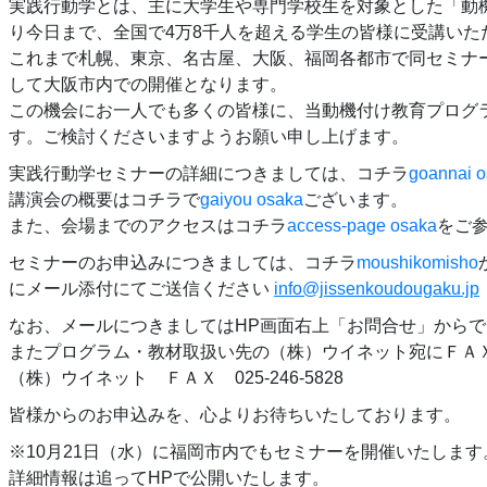
実践行動学とは、主に大学生や専門学校生を対象とした「動機
り今日まで、全国で4万8千人を超える学生の皆様に受講いた
これまで札幌、東京、名古屋、大阪、福岡各都市で同セミナ
して大阪市内での開催となります。
この機会にお一人でも多くの皆様に、当動機付け教育プログ
す。ご検討くださいますようお願い申し上げます。
実践行動学セミナーの詳細につきましては、コチラ
goannai 
講演会の概要はコチラで
gaiyou osaka
ございます。
また、会場までのアクセスはコチラ
access-page osaka
をご
セミナーのお申込みにつきましては、コチラ
moushikomisho
にメール添付にてご送信ください
info@jissenkoudougaku.jp
なお、メールにつきましてはHP画面右上「お問合せ」から
またプログラム・教材取扱い先の（株）ウイネット宛にＦＡ
（株）ウイネット ＦＡＸ 025-246-5828
皆様からのお申込みを、心よりお待ちいたしております。
※10月21日（水）に福岡市内でもセミナーを開催いたします
詳細情報は追ってHPで公開いたします。