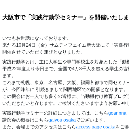
大阪市で「実践行動学セミナー」を開催いたしま
いつもお世話になっております。
来たる10月24日（金）サムティフェイム新大阪にて「実践
開催させていただく運びとなりました。
実践行動学とは、主に大学生や専門学校生を対象とした「動
平成22年度より今日まで、全国で4万3千人を超える学生の
ます。
これまで札幌、東京、名古屋、大阪、福岡各都市で同セミナ
が、今回昨年に 引続きまして関西地区での開催となります。
この機会にお一人でも多くの皆様に、当動機付け教育プログ
いただきたいと存じます。ご検討くださいますようお願い申
実践行動学セミナーの詳細につきましては、こちら
goannnai
講演会の概要はこちら
gaiyou osaka
でございます。
また、会場までのアクセスはこちら
access page osaka
をご