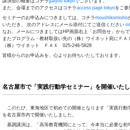
講演会の概要はコチラ
gaiyou tokyo
でございます。
また、会場までのアクセスはコチラ
access page tokyo
をご参
セミナーのお申込みにつきましては、コチラ
moushikomisho
いただき、 次のアドレスにメール添付にてご送信ください
in
なお、メールにつきましてはHP画面右上「お問合せ」から
またプログラム・教材取扱い先の（株）ウイネット宛にＦＡ
（株）ウイネット ＦＡＸ 025-246-5828
皆様からのお申込みを、心よりお待ちいたしております。
名古屋市で「実践行動学セミナー」を開催いたし
このたび、東海地区で初めての開催となります「実践行動
を名古屋市内で開催いたしました。
基調講演は、「高等教育機関にとって、今本当に必要な初