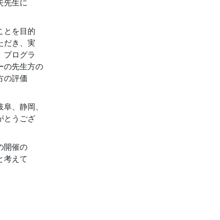
夫先生に
ことを目的
ただき、実
。プログラ
ーの先生方の
方の評価
岐阜、静岡、
がとうござ
の開催の
と考えて