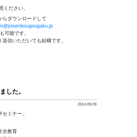
照ください。
からダウンロードして
fo@jissenkougougaku.jp
でも可能です。
Ｘ送信いただいても結構です。
ました。
2014.09.09
学セミナー」
年次教育