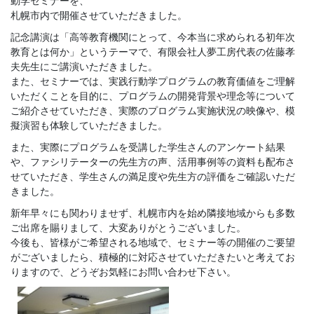
動学セミナーを、
札幌市内で開催させていただきました。
記念講演は「高等教育機関にとって、今本当に求められる初年次
教育とは何か」というテーマで、有限会社人夢工房代表の佐藤孝
夫先生にご講演いただきました。
また、セミナーでは、実践行動学プログラムの教育価値をご理解
いただくことを目的に、プログラムの開発背景や理念等について
ご紹介させていただき、実際のプログラム実施状況の映像や、模
擬演習も体験していただきました。
また、実際にプログラムを受講した学生さんのアンケート結果
や、ファシリテーターの先生方の声、活用事例等の資料も配布さ
せていただき、学生さんの満足度や先生方の評価をご確認いただ
きました。
新年早々にも関わりませず、札幌市内を始め隣接地域からも多数
ご出席を賜りまして、大変ありがとうございました。
今後も、皆様がご希望される地域で、セミナー等の開催のご要望
がございましたら、積極的に対応させていただきたいと考えてお
りますので、どうぞお気軽にお問い合わせ下さい。